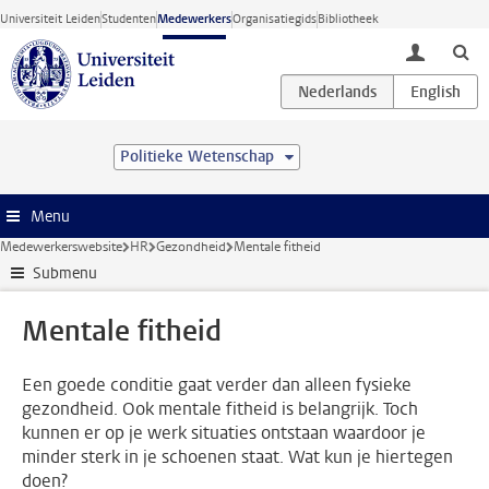
Ga direct naar de inhoud
Universiteit Leiden
Studenten
Medewerkers
Organisatiegids
Bibliotheek
toggle lo
Politieke Wetenschap
Menu
Medewerkerswebsite
HR
Gezondheid
Mentale fitheid
Submenu
Mentale fitheid
Een goede conditie gaat verder dan alleen fysieke
gezondheid. Ook mentale fitheid is belangrijk. Toch
kunnen er op je werk situaties ontstaan waardoor je
minder sterk in je schoenen staat. Wat kun je hiertegen
doen?