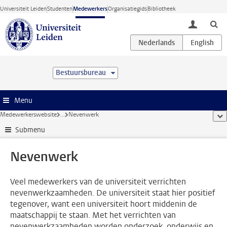
Ga direct naar de inhoud
Universiteit Leiden
Studenten
Medewerkers
Organisatiegids
Bibliotheek
toggle lo
Bestuursbureau
Menu
Medewerkerswebsite
...
Nevenwerk
too
Submenu
Nevenwerk
Veel medewerkers van de universiteit verrichten
nevenwerkzaamheden. De universiteit staat hier positief
tegenover, want een universiteit hoort middenin de
maatschappij te staan. Met het verrichten van
nevenwerkzaamheden worden onderzoek, onderwijs en