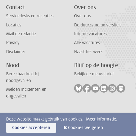
Contact
Over ons
Servicedesks en recepties
Over ons
Locaties
De duurzame universiteit
Mail de redactie
Interne vacatures
Privacy
Alle vacatures
Disclaimer
Naast het werk
Nood
Blijf op de hoogte
Bereikbaarheid bij
Bekijk de nieuwsbrief
noodgevallen
Volg ons op bluesky
Volg ons op facebook
Volg ons op youtub
Volg ons op li
Volg ons o
Volg 
Melden incidenten en
ongevallen
Deze website maakt gebruik van cookies.
Meer informatie.
Cookies accepteren
Cookies weigeren