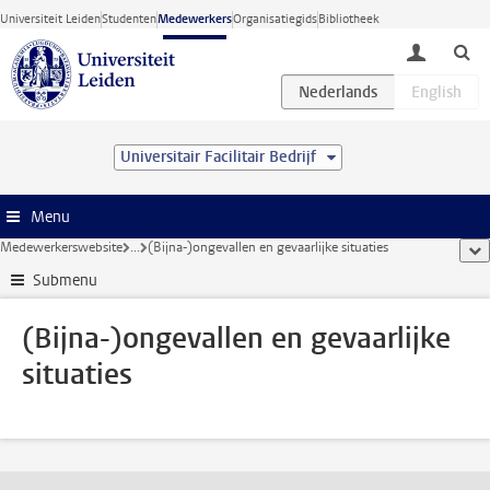
Ga direct naar de inhoud
Universiteit Leiden
Studenten
Medewerkers
Organisatiegids
Bibliotheek
toggle lo
Universitair Facilitair Bedrijf
Menu
Medewerkerswebsite
...
(Bijna-)ongevallen en gevaarlijke situaties
too
Submenu
(Bijna-)ongevallen en gevaarlijke
situaties