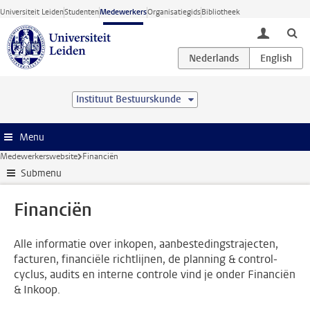
Ga direct naar de inhoud
Universiteit Leiden
Studenten
Medewerkers
Organisatiegids
Bibliotheek
toggle lo
Instituut Bestuurskunde
Menu
Medewerkerswebsite
Financiën
Submenu
Financiën
Alle informatie over inkopen, aanbestedingstrajecten,
facturen, financiële richtlijnen, de planning & control-
cyclus, audits en interne controle vind je onder Financiën
& Inkoop.