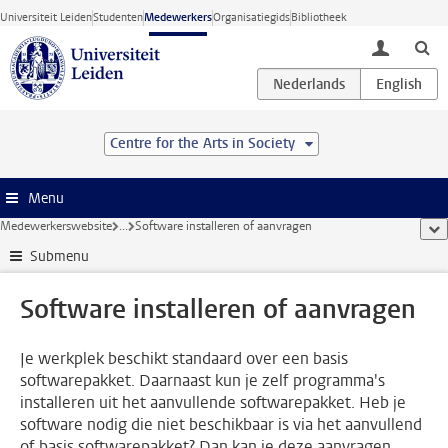
Ga direct naar de inhoud
Universiteit Leiden
Studenten
Medewerkers
Organisatiegids
Bibliotheek
toggle lo
Centre for the Arts in Society
Menu
Medewerkerswebsite
...
Software installeren of aanvragen
too
Submenu
Software installeren of aanvragen
Je werkplek beschikt standaard over een basis
softwarepakket. Daarnaast kun je zelf programma's
installeren uit het aanvullende softwarepakket. Heb je
software nodig die niet beschikbaar is via het aanvullend
of basis softwarepakket? Dan kan je deze aanvragen.