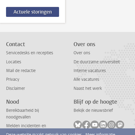
Actuele storingen
Contact
Over ons
Servicedesks en recepties
Over ons
Locaties
De duurzame universiteit
Mail de redactie
Interne vacatures
Privacy
Alle vacatures
Disclaimer
Naast het werk
Nood
Blijf op de hoogte
Bereikbaarheid bij
Bekijk de nieuwsbrief
noodgevallen
Volg ons op bluesky
Volg ons op facebook
Volg ons op youtub
Volg ons op li
Volg ons o
Volg 
Melden incidenten en
ongevallen
Deze website maakt gebruik van cookies.
Meer informatie.