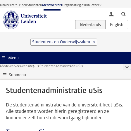
Ga direct naar de inhoud
Universiteit Leiden
Studenten
Medewerkers
Organisatiegids
Bibliotheek
toggle lo
Studenten- en Onderwijszaken
Menu
Medewerkerswebsite
...
Studentenadministratie uSis
too
Submenu
Studentenadministratie uSis
De studentenadministratie van de universiteit heet uSis.
Alle studenten worden hierin geregistreerd en ze
kunnen er zelf hun studievoortgang bijhouden.