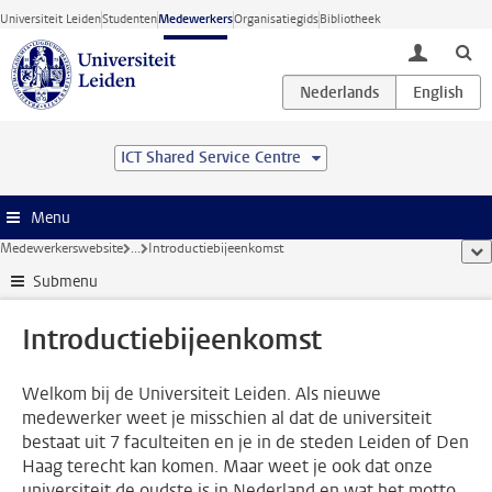
Ga direct naar de inhoud
Universiteit Leiden
Studenten
Medewerkers
Organisatiegids
Bibliotheek
toggle lo
ICT Shared Service Centre
Menu
Medewerkerswebsite
...
Introductiebijeenkomst
too
Submenu
Introductiebijeenkomst
Welkom bij de Universiteit Leiden. Als nieuwe
medewerker weet je misschien al dat de universiteit
bestaat uit 7 faculteiten en je in de steden Leiden of Den
Haag terecht kan komen. Maar weet je ook dat onze
universiteit de oudste is in Nederland en wat het motto