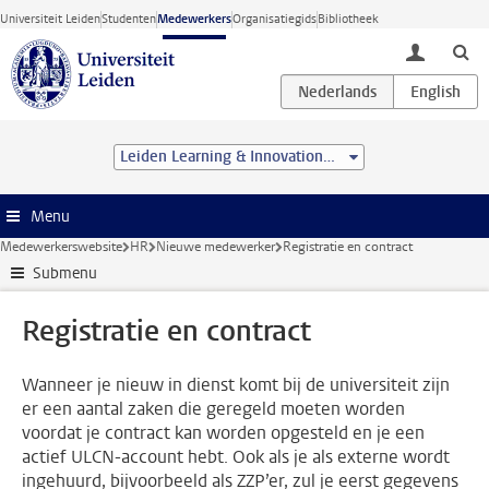
Ga direct naar de inhoud
Universiteit Leiden
Studenten
Medewerkers
Organisatiegids
Bibliotheek
toggle lo
Leiden Learning & Innovation Centre
Menu
Medewerkerswebsite
HR
Nieuwe medewerker
Registratie en contract
Submenu
Registratie en contract
Wanneer je nieuw in dienst komt bij de universiteit zijn
er een aantal zaken die geregeld moeten worden
voordat je contract kan worden opgesteld en je een
actief ULCN-account hebt. Ook als je als externe wordt
ingehuurd, bijvoorbeeld als ZZP’er, zul je eerst gegevens