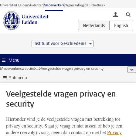
Ga direct naar de inhoud
Universiteit Leiden
Studenten
Medewerkers
Organisatiegids
Bibliotheek
toggle lo
Instituut voor Geschiedenis
Menu
Medewerkerswebsite
...
Veelgestelde vragen privacy en security
too
Submenu
Veelgestelde vragen privacy en
security
Hieronder vind je de veelgestelde vragen met betrekking tot
privacy en security. Staat je vraag er niet tussen of heb je een
andere (vervolg) vraag, neem dan contact op met het
Privacy