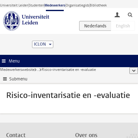
Ga direct naar de inhoud
Universiteit Leiden
Studenten
Medewerkers
Organisatiegids
Bibliotheek
toggle lo
ICLON
Menu
Medewerkerswebsite
...
Risico-inventarisatie en -evaluatie
too
Submenu
Risico-inventarisatie en -evaluatie
Contact
Over ons