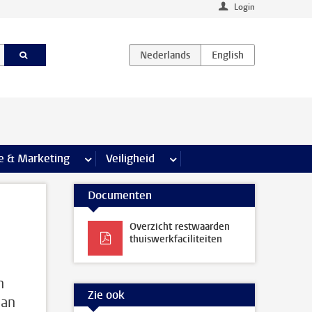
Login
agina’s
e & Marketing
meer Communicatie & Marketing pagina’s
Veiligheid
meer Veiligheid pagina’s
Documenten
Overzicht restwaarden
thuiswerkfaciliteiten
n
Zie ook
dan