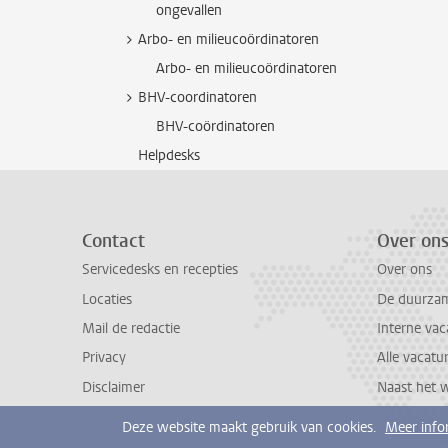
ongevallen
Arbo- en milieucoördinatoren
Arbo- en milieucoördinatoren
BHV-coordinatoren
BHV-coördinatoren
Helpdesks
Contact
Over on
Servicedesks en recepties
Over ons
Locaties
De duurzame
Mail de redactie
Interne vac
Privacy
Alle vacatu
Disclaimer
Naast het 
Deze website maakt gebruik van cookies.
Meer info