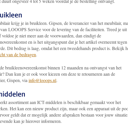
 duurt ongeveer 4 tot 5 weken voordat je de bestelling ontvangt.
ruikleen
ilair krijg je in bruikleen. Gipsen, de leverancier van het meubilair, m
 van
LOOOPS Service voor de levering van de faciliteiten.
Treed je uit
f voldoe je niet meer aan de voorwaarden, dan eindigt de
novereenkomst en is het uitgangspunt dat je het artikel overneemt tegen
rde. Dit bedrag is laag, omdat het een tweedehands product is. Bekijk 
icht van de bedragen
.
 de bruikleenovereenkomst binnen 12 maanden na ontvangst van het
ir? Dan kun je er ook voor kiezen om deze te retourneren aan de
ier, Gispen, via
info@looops.nl
.
middelen
erkt assortiment aan ICT-middelen is beschikbaar gemaakt voor het
rken. Het kan een nieuw product zijn, maar ook een apparaat uit de poo
voor geldt dat er mogelijk andere afspraken bestaan voor jouw situatie
gevende kan je hierover informeren.