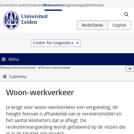
Ga direct naar de inhoud
Universiteit Leiden
Studenten
Medewerkers
Organisatiegids
Bibliotheek
Centre for Linguistics
Menu
Medewerkerswebsite
...
Woon-werkverkeer
too
Submenu
Woon-werkverkeer
Je krijgt voor woon-werkverkeer een vergoeding; de
hoogte hiervan is afhankelijk van je vervoersmiddel en
het aantal kilometers dat je aflegt. De
reiskostenvergoeding wordt gebaseerd op de reizen die
je in de Shuttel app invoert.