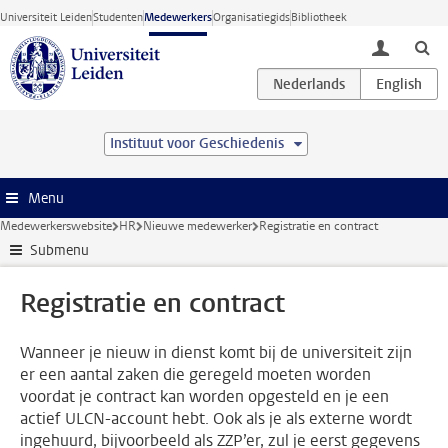
Ga direct naar de inhoud
Universiteit Leiden
Studenten
Medewerkers
Organisatiegids
Bibliotheek
toggle lo
Instituut voor Geschiedenis
Menu
Medewerkerswebsite
HR
Nieuwe medewerker
Registratie en contract
Submenu
Registratie en contract
Wanneer je nieuw in dienst komt bij de universiteit zijn
er een aantal zaken die geregeld moeten worden
voordat je contract kan worden opgesteld en je een
actief ULCN-account hebt. Ook als je als externe wordt
ingehuurd, bijvoorbeeld als ZZP’er, zul je eerst gegevens