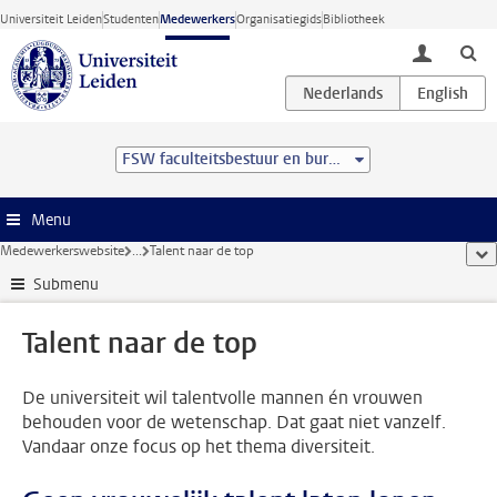
Ga direct naar de inhoud
Universiteit Leiden
Studenten
Medewerkers
Organisatiegids
Bibliotheek
toggle lo
FSW faculteitsbestuur en bureau
Menu
Medewerkerswebsite
...
Talent naar de top
too
Submenu
Talent naar de top
De universiteit wil talentvolle mannen én vrouwen
behouden voor de wetenschap. Dat gaat niet vanzelf.
Vandaar onze focus op het thema diversiteit.