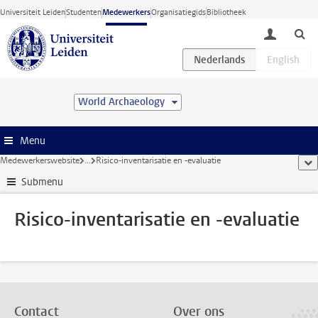
Ga direct naar de inhoud
Universiteit Leiden
Studenten
Medewerkers
Organisatiegids
Bibliotheek
toggle lo
World Archaeology
Menu
Medewerkerswebsite
...
Risico-inventarisatie en -evaluatie
too
Submenu
Risico-inventarisatie en -evaluatie
Contact
Over ons