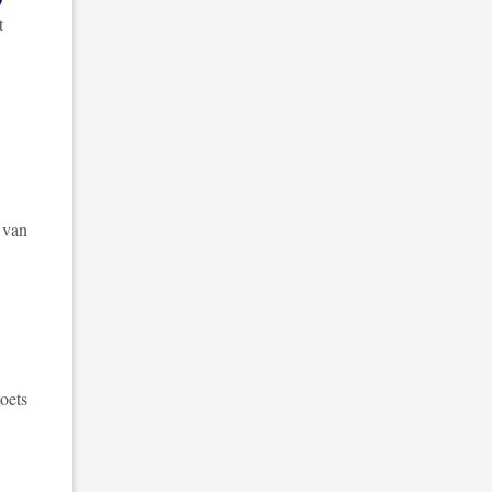
t
 van
oets