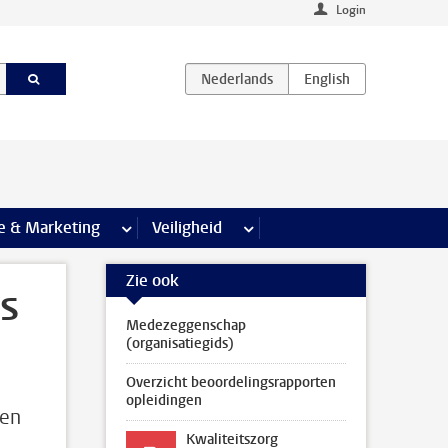
Login
agina’s
e & Marketing
meer Communicatie & Marketing pagina’s
Veiligheid
meer Veiligheid pagina’s
Zie ook
s
Medezeggenschap
(organisatiegids)
Overzicht beoordelingsrapporten
opleidingen
pen
Kwaliteitszorg