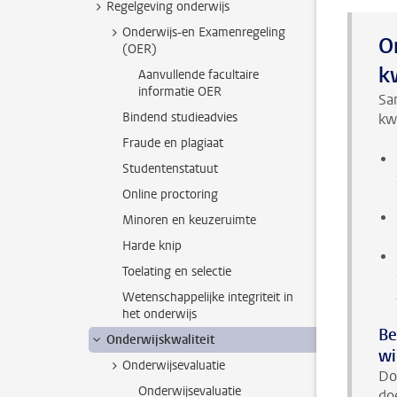
Regelgeving onderwijs
Onderwijs-en Examenregeling
O
(OER)
k
Aanvullende facultaire
informatie OER
Sa
Bindend studieadvies
kw
Fraude en plagiaat
Studentenstatuut
Online proctoring
Minoren en keuzeruimte
Harde knip
Toelating en selectie
Wetenschappelijke integriteit in
het onderwijs
Be
Onderwijskwaliteit
wi
Onderwijsevaluatie
Do
Onderwijsevaluatie
do