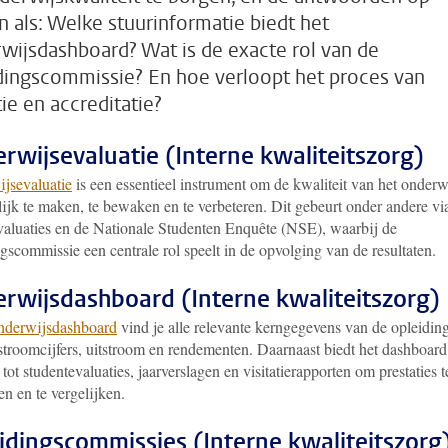
n als: Welke stuurinformatie biedt het
wijsdashboard? Wat is de exacte rol van de
dingscommissie? En hoe verloopt het proces van
tie en accreditatie?
rwijsevaluatie (Interne kwaliteitszorg)
jsevaluatie
is een essentieel instrument om de kwaliteit van het onderw
lijk te maken, te bewaken en te verbeteren. Dit gebeurt onder andere vi
valuaties en de Nationale Studenten Enquête (NSE), waarbij de
gscommissie een centrale rol speelt in de opvolging van de resultaten.
rwijsdashboard (Interne kwaliteitszorg)
nderwijsdashboard
vind je alle relevante kerngegevens van de opleidin
nstroomcijfers, uitstroom en rendementen. Daarnaast biedt het dashboard
tot studentevaluaties, jaarverslagen en visitatierapporten om prestaties t
n en te vergelijken.
idingscommissies (Interne kwaliteitszorg