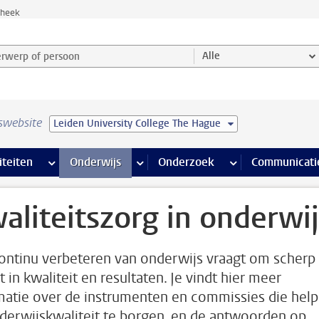
theek
werp of persoon en selecteer categorie
Alle
swebsite
Leiden University College The Hague
na’s
 pagina’s
iteiten
meer Faciliteiten pagina’s
Onderwijs
meer Onderwijs pagina’s
Onderzoek
meer Onderzoek p
Communicati
aliteitszorg in onderwij
ontinu verbeteren van onderwijs vraagt om scherp
t in kwaliteit en resultaten. Je vindt hier meer
matie over de instrumenten en commissies die hel
derwijskwaliteit te borgen, en de antwoorden op