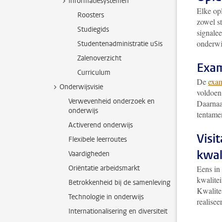
Informatiesystemen
Elke opl
Roosters
zowel s
Studiegids
signale
onderwi
Studentenadministratie uSis
Zalenoverzicht
Exam
Curriculum
De
exa
Onderwijsvisie
voldoen
Verwevenheid onderzoek en
Daarnaa
onderwijs
tentame
Activerend onderwijs
Visi
Flexibele leerroutes
kwal
Vaardigheden
Oriëntatie arbeidsmarkt
Eens in 
kwalite
Betrokkenheid bij de samenleving
Kwalitei
Technologie in onderwijs
realisee
Internationalisering en diversiteit