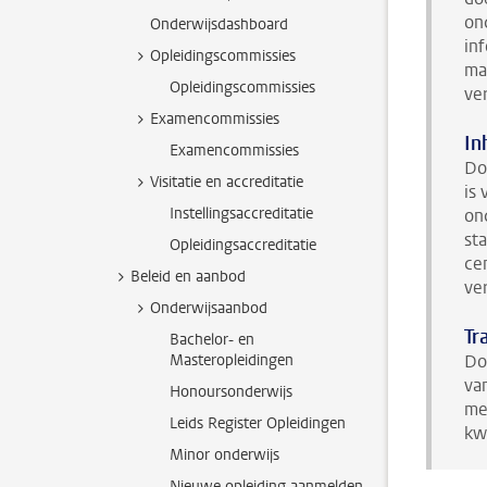
on
Onderwijsdashboard
in
Opleidingscommissies
ma
Opleidingscommissies
ve
Examencommissies
In
Examencommissies
Do
Visitatie en accreditatie
is
Instellingsaccreditatie
on
st
Opleidingsaccreditatie
ce
Beleid en aanbod
ve
Onderwijsaanbod
Tr
Bachelor- en
Masteropleidingen
Do
va
Honoursonderwijs
me
Leids Register Opleidingen
kwa
Minor onderwijs
Nieuwe opleiding aanmelden