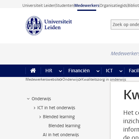
Ga direct naar de inhoud
Universiteit Leiden
Studenten
Medewerkers
Organisatiegids
Biblio
Zoek op onder
Zoekterm
Medewerker
HR
meer HR pagina’s
Financiën
meer Financiën pagi
ICT
meer ICT
Facil
Medewerkerswebsite
Onderwijs
Kwaliteitszorg in onderwijs
Kw
Onderwijs
ICT in het onderwijs
Het c
Blended learning
inzich
Blended learning
infor
AI in het onderwijs
de on