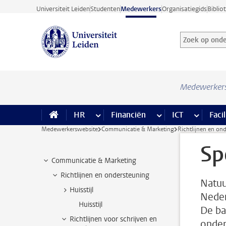
Ga direct naar de inhoud
Universiteit Leiden
Studenten
Medewerkers
Organisatiegids
Biblio
Zoek op onder
Zoekterm
Medewerker
HR
meer HR pagina’s
Financiën
meer Financiën pagi
ICT
meer ICT
Facil
Medewerkerswebsite
Communicatie & Marketing
Richtlijnen en on
Sp
Communicatie & Marketing
Richtlijnen en ondersteuning
Natuu
Huisstijl
Nederl
Huisstijl
De ba
Richtlijnen voor schrijven en
onder