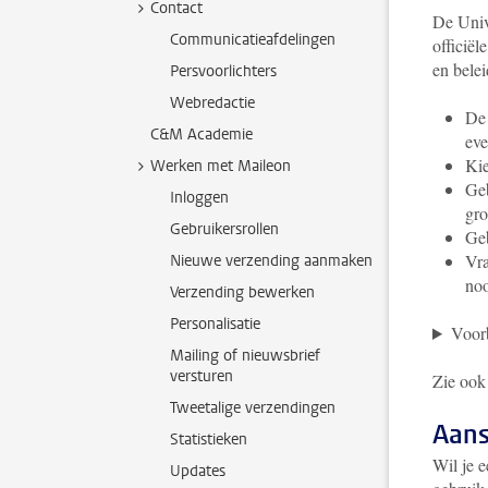
Contact
De Univ
Communicatieafdelingen
officië
en belei
Persvoorlichters
Webredactie
De 
C&M Academie
eve
Kie
Werken met Maileon
Geb
Inloggen
gro
Gebruikersrollen
Geb
Vra
Nieuwe verzending aanmaken
noo
Verzending bewerken
Personalisatie
Voorb
Mailing of nieuwsbrief
versturen
Zie ook
Tweetalige verzendingen
Aan
Statistieken
Wil je 
Updates