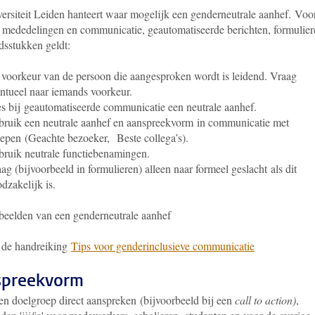
ersiteit Leiden hanteert waar mogelijk een genderneutrale aanhef.
Voo
le mededelingen en communicatie, geautomatiseerde berichten, formulie
dsstukken geldt:
voorkeur van de persoon die aangesproken wordt is leidend. Vraag
ntueel naar iemands voorkeur.
s bij geautomatiseerde communicatie een neutrale aanhef.
ruik een neutrale aanhef en aanspreekvorm in communicatie met
epen (Geachte bezoeker, Beste collega’s).
ruik neutrale functiebenamingen.
ag (bijvoorbeeld in formulieren) alleen naar formeel geslacht als dit
dzakelijk is.
eelden van een genderneutrale aanhef
 de handreiking
Tips voor genderinclusieve communicatie
spreekvorm
een doelgroep direct aanspreken (bijvoorbeeld bij een
call to action)
,