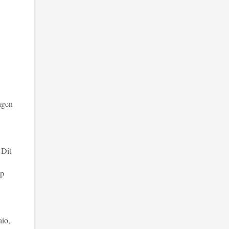
ngen
 Dit
op
aio,