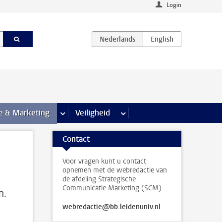
Login
agina’s
e & Marketing
meer Communicatie & Marketing pagina’s
Veiligheid
meer Veiligheid pagina’s
Contact
Voor vragen kunt u contact
opnemen met de webredactie van
de afdeling Strategische
Communicatie Marketing (SCM).
n.
webredactie@bb.leidenuniv.nl