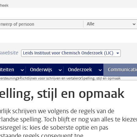
theek
werp of persoon en selecteer categorie
Alle
swebsite
Leids Instituut voor Chemisch Onderzoek (LIC)
na’s
 pagina’s
iteiten
meer Faciliteiten pagina’s
Onderwijs
meer Onderwijs pagina’s
Onderzoek
meer Onderzoek p
Communicati
dersteuning
Richtlijnen voor schrijven en vertalen
Spelling, stijl en opmaak
elling, stijl en opmaak
rlijk schrijven we volgens de regels van de
andse spelling. Toch blijft er nog van alles te kieze
sisregel is: kies de soberste optie en pas
staande regels consequent toe.