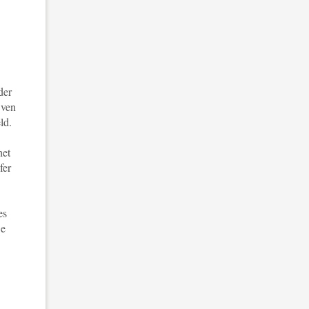
der
jven
ld.
het
fer
es
De