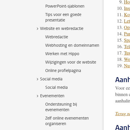
Hoo
PowerPoint-sjablonen
Ins
Ko
Tips voor een goede
presentatie
Let
Op
Website en webredactie
Pun
Webredactie
Spa
Webhosting en domeinnamen
Te
Tus
Werken met Hippo
Wol
Wijzigingen voor de website
Nut
Online profielpagina
Aanh
Social media
Social media
Voor een
binnen e
Evenementen
aanhalin
Ondersteuning bij
evenementen
Terug n
Zelf online evenementen
organiseren
Aan