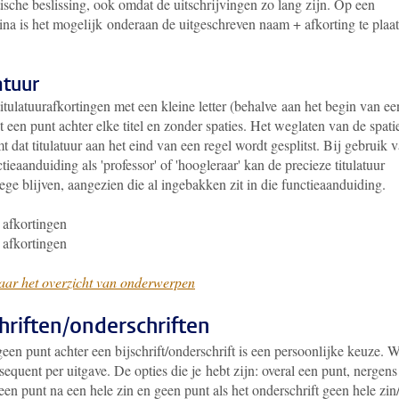
ische beslissing, ook omdat de uitschrijvingen zo lang zijn. Op een
na is het mogelijk onderaan de uitgeschreven naam + afkorting te plaa
atuur
titulatuurafkortingen met een kleine letter (behalve aan het begin van ee
t een punt achter elke titel en zonder spaties. Het weglaten van de spati
 dat titulatuur aan het eind van een regel wordt gesplitst. Bij gebruik 
tieaanduiding als 'professor' of 'hoogleraar' kan de precieze titulatuur
ge blijven, aangezien die al ingebakken zit in die functieaanduiding.
afkortingen
afkortingen
aar het overzicht van onderwerpen
chriften/onderschriften
een punt achter een bijschrift/onderschrift is een persoonlijke keuze. 
equent per uitgave. De opties die je hebt zijn: overal een punt, nergens
een punt na een hele zin en geen punt als het onderschrift geen hele zin