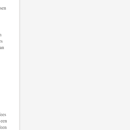
tsen
n
es
van
Wees
 een
/een