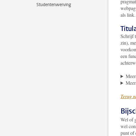
pragmat
Studentenwerving
webpagi
als link.
Titul
Schrijf 
zin), me
voorkomt
een func
achterwe
Meer 
Meer 
Terug n
Bijs
Wel of g
wel cons
punt of 