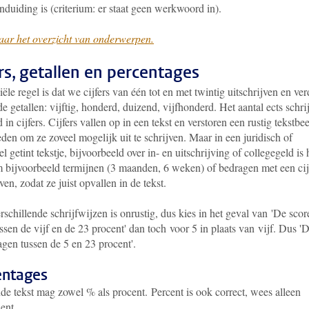
nduiding is (criterium: er staat geen werkwoord in).
aar het overzicht van onderwerpen.
ers, getallen en percentages
iële regel is dat we cijfers van één tot en met twintig uitschrijven en ver
de getallen: vijftig, honderd, duizend, vijfhonderd. Het aantal ects schri
d in cijfers. Cijfers vallen op in een tekst en verstoren een rustig tekstbee
eden om ze zoveel mogelijk uit te schrijven. Maar in een juridisch of
el getint tekstje, bijvoorbeeld over in- en uitschrijving of collegegeld is 
m bijvoorbeeld termijnen (3 maanden, 6 weken) of bedragen met een cij
jven, zodat ze juist opvallen in de tekst.
schillende schrijfwijzen is onrustig, dus kies in het geval van 'De scor
ssen de vijf en de 23 procent' dan toch voor 5 in plaats van vijf. Dus '
agen tussen de 5 en 23 procent'.
entages
de tekst mag zowel % als procent. Percent is ook correct, wees alleen
ent.