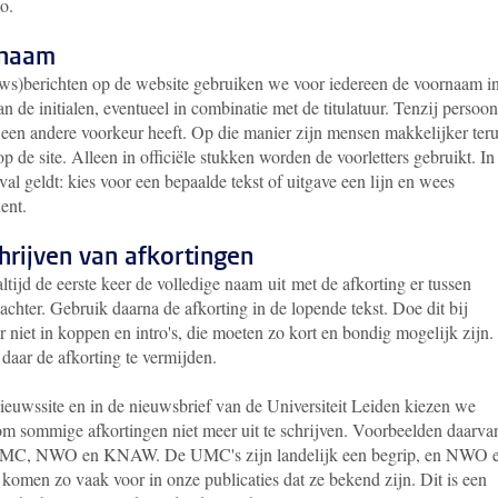
wo.
naam
uws)berichten op de website gebruiken we voor iedereen de voornaam i
an de initialen, eventueel in combinatie met de titulatuur. Tenzij persoon
 een andere voorkeur heeft. Op die manier zijn mensen makkelijker teru
p de site. Alleen in officiële stukken worden de voorletters gebruikt. In
val geldt: kies voor een bepaalde tekst of uitgave een lijn en wees
ent.
hrijven van afkortingen
altijd de eerste keer de volledige naam uit met de afkorting er tussen
achter. Gebruik daarna de afkorting in de lopende tekst. Doe dit bij
 niet in koppen en intro's, die moeten zo kort en bondig mogelijk zijn.
daar de afkorting te vermijden.
ieuwssite en in de nieuwsbrief van de Universiteit Leiden kiezen we
om sommige afkortingen niet meer uit te schrijven. Voorbeelden daarva
UMC, NWO en KNAW. De UMC's zijn landelijk een begrip, en NWO 
men zo vaak voor in onze publicaties dat ze bekend zijn. Dit is een