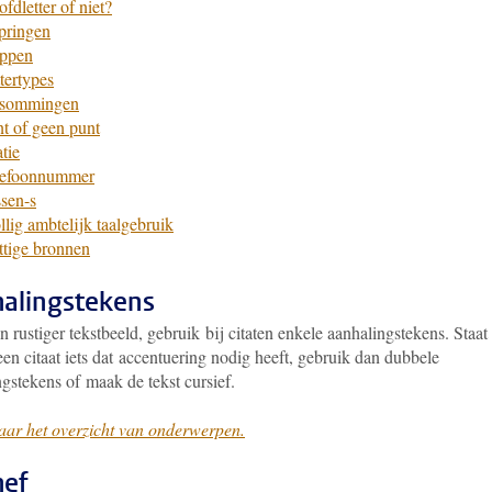
fdletter of niet?
pringen
ppen
tertypes
sommingen
t of geen punt
tie
lefoonnummer
sen-s
lig ambtelijk taalgebruik
tige bronnen
alingstekens
 rustiger tekstbeeld, gebruik bij citaten enkele aanhalingstekens. Staat 
en citaat iets dat accentuering nodig heeft, gebruik dan dubbele
gstekens of maak de tekst cursief.
aar het overzicht van onderwerpen.
hef