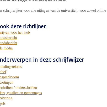
en schrijfwijzer voor alle uitingen van de universiteit, voor zowel online 
ook deze richtlijnen
rijven voor het web
euwsbericht
endabericht
de media
nderwerpen in deze schrijfwijzer
halingstekens
nhef
nspreekvorm
ortingen
schriften / onderschriften
fers, getallen en percentages
sivering
gels