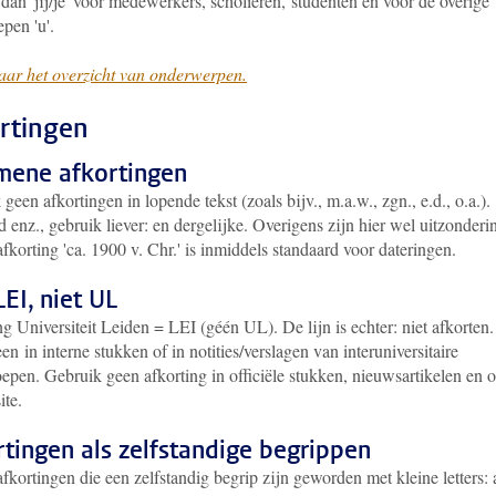
dan 'jij/je' voor medewerkers, scholieren, studenten en voor de overige
pen 'u'.
aar het overzicht van onderwerpen.
rtingen
mene afkortingen
geen afkortingen in lopende tekst (zoals bijv., m.a.w., zgn., e.d., o.a.).
enz., gebruik liever: en dergelijke. Overigens zijn hier wel uitzonderi
fkorting 'ca. 1900 v. Chr.' is inmiddels standaard voor dateringen.
EI, niet UL
g Universiteit Leiden = LEI (géén UL). De lijn is echter: niet afkorten.
en in interne stukken of in notities/verslagen van interuniversitaire
epen. Gebruik geen afkorting in officiële stukken, nieuwsartikelen en 
ite.
tingen als zelfstandige begrippen
afkortingen die een zelfstandig begrip zijn geworden met kleine letters: 