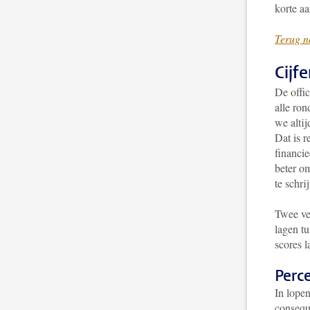
korte aa
Terug n
Cijf
De offic
alle ron
we altij
Dat is r
financie
beter o
te schri
Twee ver
lagen tu
scores l
Perc
In lopen
consequ