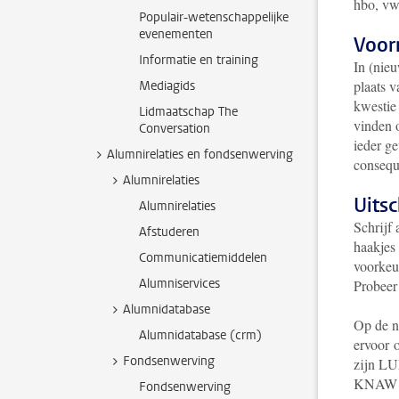
hbo, v
Populair-wetenschappelijke
evenementen
Voor
Informatie en training
In (nie
plaats v
Mediagids
kwestie
Lidmaatschap The
vinden o
Conversation
ieder ge
Alumnirelaties en fondsenwerving
consequ
Alumnirelaties
Uitsc
Alumnirelaties
Schrijf 
Afstuderen
haakjes 
Communicatiemiddelen
voorkeur
Alumniservices
Probeer 
Alumnidatabase
Op de n
Alumnidatabase (crm)
ervoor 
Fondsenwerving
zijn L
KNAW ko
Fondsenwerving