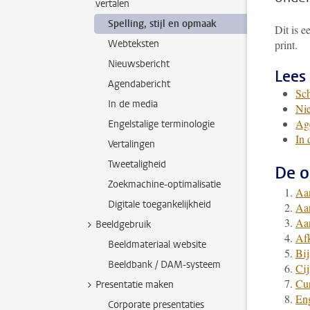
vertalen
Spelling, stijl en opmaak
Dit is e
Webteksten
print.
Nieuwsbericht
Lees 
Agendabericht
Sch
In de media
Ni
Ag
Engelstalige terminologie
In 
Vertalingen
Tweetaligheid
De o
Zoekmachine-optimalisatie
Aan
Digitale toegankelijkheid
Aa
Aa
Beeldgebruik
Afk
Beeldmateriaal website
Bij
Beeldbank / DAM-systeem
Cij
Cur
Presentatie maken
En
Corporate presentaties