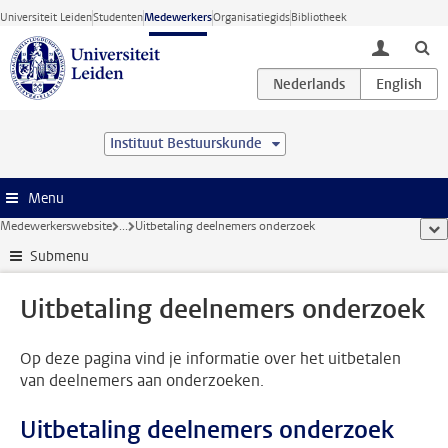
Ga direct naar de inhoud
Universiteit Leiden
Studenten
Medewerkers
Organisatiegids
Bibliotheek
toggle lo
Instituut Bestuurskunde
Menu
Medewerkerswebsite
...
Uitbetaling deelnemers onderzoek
too
Submenu
Uitbetaling deelnemers onderzoek
Op deze pagina vind je informatie over het uitbetalen
van deelnemers aan onderzoeken.
Uitbetaling deelnemers onderzoek