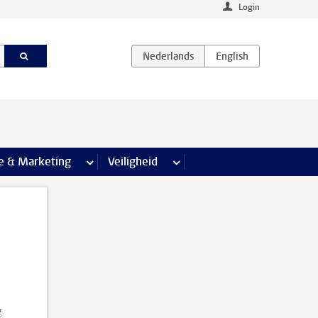
Login
agina’s
e & Marketing
meer Communicatie & Marketing pagina’s
Veiligheid
meer Veiligheid pagina’s
g