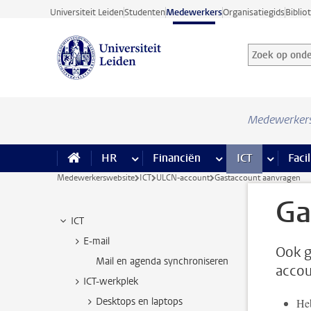
Ga direct naar de inhoud
Universiteit Leiden
Studenten
Medewerkers
Organisatiegids
Biblio
Zoek op onder
Zoekterm
Medewerker
HR
meer HR pagina’s
Financiën
meer Financiën pagi
ICT
meer ICT
Facil
Medewerkerswebsite
ICT
ULCN-account
Gastaccount aanvragen
Ga
ICT
E-mail
Ook g
Mail en agenda synchroniseren
accou
ICT-werkplek
Desktops en laptops
Heb