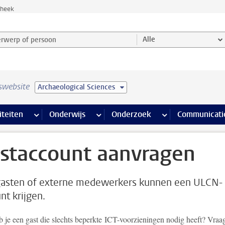
theek
werp of persoon en selecteer categorie
Alle
swebsite
Archaeological Sciences
na’s
 pagina’s
iteiten
meer Faciliteiten pagina’s
Onderwijs
meer Onderwijs pagina’s
Onderzoek
meer Onderzoek p
Communicati
staccount aanvragen
asten of externe medewerkers kunnen een ULCN-
nt krijgen.
 je een gast die slechts beperkte ICT-voorzieningen nodig heeft? Vraa