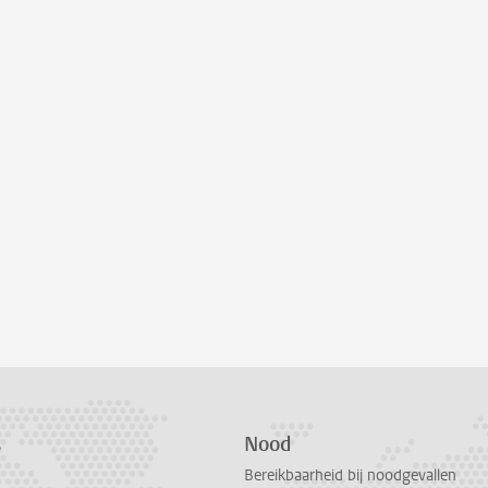
s
Nood
Bereikbaarheid bij noodgevallen