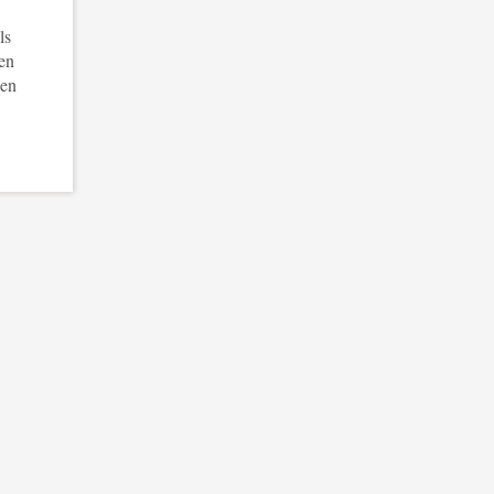
ls
en
 en