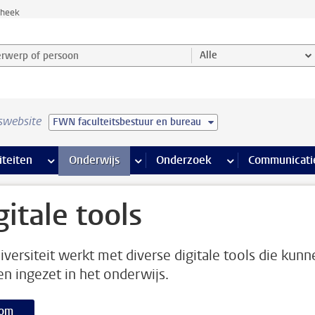
theek
werp of persoon en selecteer categorie
Alle
swebsite
FWN faculteitsbestuur en bureau
na’s
 pagina’s
iteiten
meer Faciliteiten pagina’s
Onderwijs
meer Onderwijs pagina’s
Onderzoek
meer Onderzoek p
Communicati
gitale tools
iversiteit werkt met diverse digitale tools die kunn
n ingezet in het onderwijs.
om