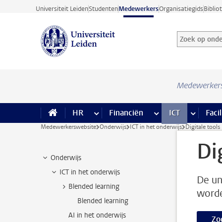
Ga direct naar de inhoud
Universiteit Leiden
Studenten
Medewerkers
Organisatiegids
Biblio
Zoek op onder
Zoekterm
Medewerker
HR
meer HR pagina’s
Financiën
meer Financiën pagi
ICT
meer ICT
Facil
Medewerkerswebsite
Onderwijs
ICT in het onderwijs
Digitale tools
Di
Onderwijs
ICT in het onderwijs
De un
Blended learning
worde
Blended learning
AI in het onderwijs
Zo