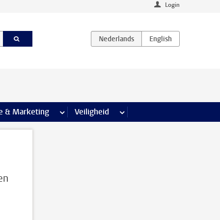
Login
agina’s
e & Marketing
meer Communicatie & Marketing pagina’s
Veiligheid
meer Veiligheid pagina’s
en