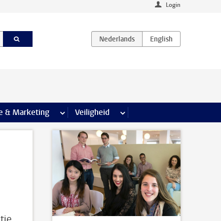
Login
agina’s
e & Marketing
meer Communicatie & Marketing pagina’s
Veiligheid
meer Veiligheid pagina’s
tie