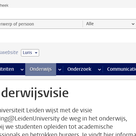
theek
werp of persoon en selecteer categorie
Alle
swebsite
Luris
na’s
 pagina’s
iteiten
meer Faciliteiten pagina’s
Onderwijs
meer Onderwijs pagina’s
Onderzoek
meer Onderzoek p
Communicati
derwijsvisie
iversiteit Leiden wijst met de visie
ing@LeidenUniversity de weg in het onderwijs,
ij we studenten opleiden tot academische
ssionals en betrokken burgers. Je vindt hier informa