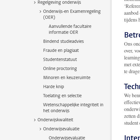
Regelgeving onderwijs
‘Refere
Onderwijs-en Examenregeling
aanbod c
(OER)
tijdens 
Aanvullende facultaire
informatie OER
Betr
Bindend studieadvies
Ons ond
over, v
Fraude en plagiaat
learnin
Studentenstatuut
met ext
Online proctoring
te drage
Minoren en keuzeruimte
Tech
Harde knip
We ben
Toelating en selectie
effecti
Wetenschappelijke integriteit in
onderwij
het onderwijs
zetten d
Onderwijskwaliteit
student
Onderwijsevaluatie
Inte
Onderwijsevaluatie