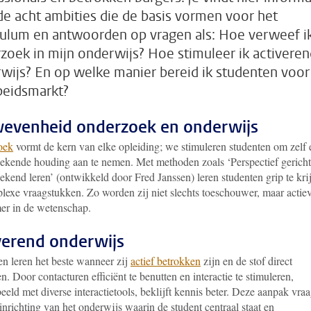
de acht ambities die de basis vormen voor het
culum en antwoorden op vragen als: Hoe verweef i
zoek in mijn onderwijs? Hoe stimuleer ik activeren
wijs? En op welke manier bereid ik studenten voor
beidsmarkt?
evenheid onderzoek en onderwijs
oek
vormt de kern van elke opleiding; we stimuleren studenten om zelf 
ekende houding aan te nemen. Met methoden zoals ‘Perspectief gericht
ekend leren’ (ontwikkeld door Fred Janssen) leren studenten grip te kri
lexe vraagstukken. Zo worden zij niet slechts toeschouwer, maar actie
er in de wetenschap.
verend onderwijs
en leren het beste wanneer zij
actief betrokken
zijn en de stof direct
n. Door contacturen efficiënt te benutten en interactie te stimuleren,
eeld met diverse interactietools, beklijft kennis beter. Deze aanpak vraa
nrichting van het onderwijs waarin de student centraal staat en