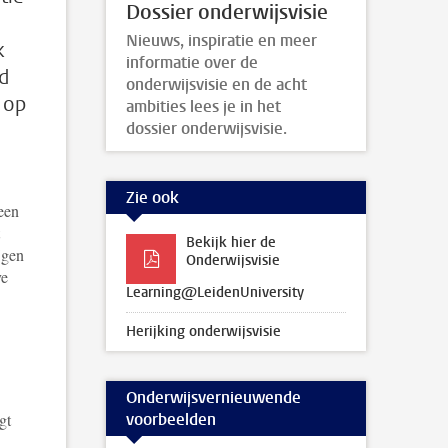
Dossier onderwijsvisie
Nieuws, inspiratie en meer
k
informatie over de
d
onderwijsvisie en de acht
 op
ambities lees je in het
dossier onderwijsvisie.
Zie ook
een
Bekijk hier de
jgen
Onderwijsvisie
ve
Learning@LeidenUniversity
Herijking onderwijsvisie
Onderwijsvernieuwende
voorbeelden
gt