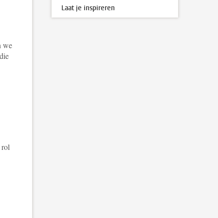
Laat je inspireren
n we
die
3
 rol