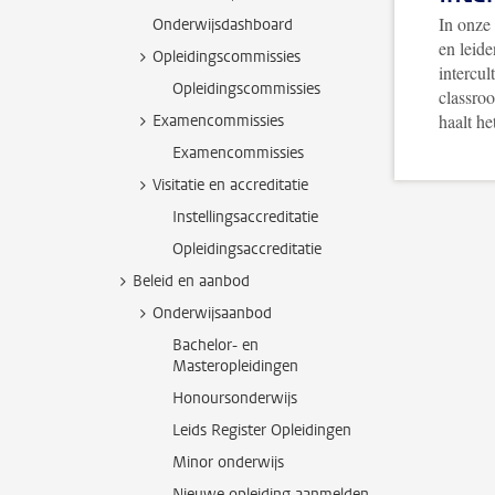
In onze
Onderwijsdashboard
en leid
Opleidingscommissies
intercul
Opleidingscommissies
classro
haalt he
Examencommissies
Examencommissies
Visitatie en accreditatie
Instellingsaccreditatie
Opleidingsaccreditatie
Beleid en aanbod
Onderwijsaanbod
Bachelor- en
Masteropleidingen
Honoursonderwijs
Leids Register Opleidingen
Minor onderwijs
Nieuwe opleiding aanmelden