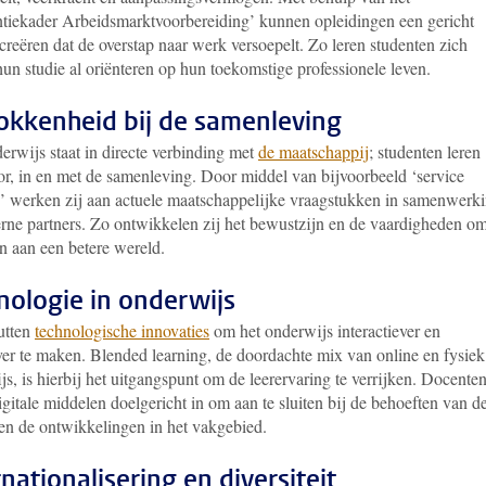
ntiekader Arbeidsmarktvoorbereiding’ kunnen opleidingen een gericht
reëren dat de overstap naar werk versoepelt. Zo leren studenten zich
hun studie al oriënteren op hun toekomstige professionele leven.
okkenheid bij de samenleving
erwijs staat in directe verbinding met
de maatschappij
; studenten leren
oor, in en met de samenleving. Door middel van bijvoorbeeld ‘service
g’ werken zij aan actuele maatschappelijke vraagstukken in samenwerk
erne partners. Zo ontwikkelen zij het bewustzijn en de vaardigheden om
n aan een betere wereld.
nologie in onderwijs
utten
technologische innovaties
om het onderwijs interactiever en
ever te maken. Blended learning, de doordachte mix van online en fysiek
s, is hierbij het uitgangspunt om de leerervaring te verrijken. Docente
igitale middelen doelgericht in om aan te sluiten bij de behoeften van d
 en de ontwikkelingen in het vakgebied.
rnationalisering en diversiteit