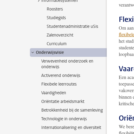
Informatiesystemen
verantw
Roosters
Flex
Studiegids
Studentenadministratie uSis
Om aan t
flexibel
Zalenoverzicht
het stud
Curriculum
studente
Onderwijsvisie
loopbaa
Verwevenheid onderzoek en
onderwijs
Vaar
Activerend onderwijs
Een aca
toepasse
Flexibele leerroutes
vakover
Vaardigheden
binnen 
Oriëntatie arbeidsmarkt
kritisch
Betrokkenheid bij de samenleving
Orië
Technologie in onderwijs
We bere
Internationalisering en diversiteit
flexibil