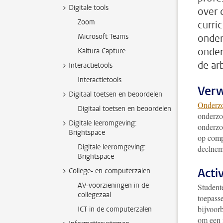
Digitale tools
over 
Zoom
curri
Microsoft Teams
onder
onder
Kaltura Capture
de ar
Interactietools
Interactietools
Verw
Digitaal toetsen en beoordelen
Onderz
Digitaal toetsen en beoordelen
onderzo
Digitale leeromgeving:
onderzo
Brightspace
op comp
Digitale leeromgeving:
deelnem
Brightspace
Acti
College- en computerzalen
AV-voorzieningen in de
Student
collegezaal
toepasse
bijvoorb
ICT in de computerzalen
om een i