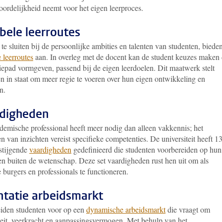
oordelijkheid neemt voor het eigen leerproces.
ibele leerroutes
e sluiten bij de persoonlijke ambities en talenten van studenten, biede
e leerroutes
aan. In overleg met de docent kan de student keuzes maken 
iepad vormgeven, passend bij de eigen leerdoelen. Dit maatwerk stelt
n in staat om meer regie te voeren over hun eigen ontwikkeling en
n.
digheden
demische professional heeft meer nodig dan alleen vakkennis; het
n van inzichten vereist specifieke competenties. De universiteit heeft 1
stijgende
vaardigheden
gedefinieerd die studenten voorbereiden op hun
en buiten de wetenschap. Deze set vaardigheden rust hen uit om als
e burgers en professionals te functioneren.
ntatie arbeidsmarkt
iden studenten voor op een
dynamische arbeidsmarkt
die vraagt om
iteit, veerkracht en aanpassingsvermogen. Met behulp van het