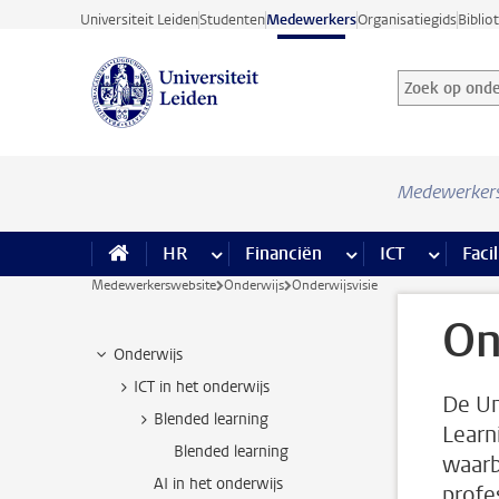
Ga direct naar de inhoud
Universiteit Leiden
Studenten
Medewerkers
Organisatiegids
Biblio
Zoek op onder
Zoekterm
Medewerker
HR
meer HR pagina’s
Financiën
meer Financiën pagi
ICT
meer ICT
Facil
Medewerkerswebsite
Onderwijs
Onderwijsvisie
On
Onderwijs
ICT in het onderwijs
De Un
Blended learning
Learn
Blended learning
waarb
AI in het onderwijs
profe