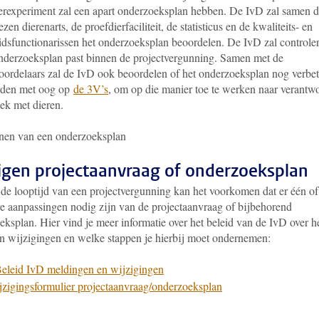
ierexperiment zal een apart onderzoeksplan hebben. De IvD zal samen 
en dierenarts, de proefdierfaciliteit, de statisticus en de kwaliteits- en
eidsfunctionarissen het onderzoeksplan beoordelen. De IvD zal controle
onderzoeksplan past binnen de projectvergunning. Samen met de
ordelaars zal de IvD ook beoordelen of het onderzoeksplan nog verbe
rden met oog op
de 3V’s
, om op die manier toe te werken naar verantw
ek met dieren.
nen van een onderzoeksplan
igen projectaanvraag of onderzoeksplan
 de looptijd van een projectvergunning kan het voorkomen dat er één of
e aanpassingen nodig zijn van de projectaanvraag of bijbehorend
ksplan. Hier vind je meer informatie over het beleid van de IvD over h
n wijzigingen en welke stappen je hierbij moet ondernemen:
eleid IvD meldingen en wijzigingen
zigingsformulier projectaanvraag/onderzoeksplan