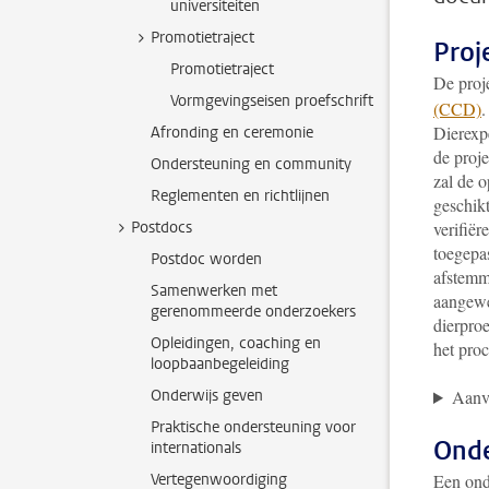
universiteiten
Promotietraject
Proj
Promotietraject
De proj
Vormgevingseisen proefschrift
(CCD)
.
Dierexp
Afronding en ceremonie
de proj
Ondersteuning en community
zal de o
Reglementen en richtlijnen
geschik
Postdocs
verifiër
toegepa
Postdoc worden
afstemm
Samenwerken met
aangewe
gerenommeerde onderzoekers
dierproe
Opleidingen, coaching en
het proc
loopbaanbegeleiding
Onderwijs geven
Aanv
Praktische ondersteuning voor
Onde
internationals
Vertegenwoordiging
Een ond