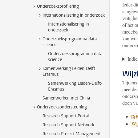
Ieder d
Onderzoeksprofilering
aangewez
Internationalisering in onderzoek
veiligh
Internationalisering in
of het 
onderzoek
medebeo
kan wo
Onderzoeksprogramma data
science
onderzo
Onderzoeksprogramma data
Indie
science
Samenwerking Leiden-Delft-
Wijz
Erasmus
Tijdens
Samenwerking Leiden-Delft-
meerder
Erasmus
onderzoe
Samenwerken met China
doen va
Onderzoeksondersteuning
Research Support Portal
B
Wij
Research Support Network
Research Project Management