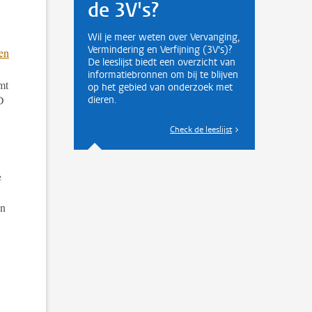
de 3V's?
Wil je meer weten over Vervanging,
Vermindering en Verfijning (3V's)?
en
De leeslijst biedt een overzicht van
informatiebronnen om bij te blijven
mt
op het gebied van onderzoek met
D
dieren.
Check de leeslijst
e
an