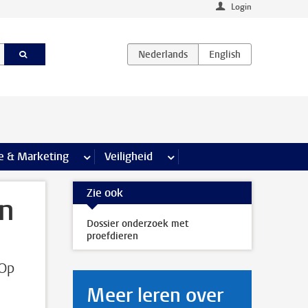
Login
agina’s
e & Marketing
meer Communicatie & Marketing pagina’s
Veiligheid
meer Veiligheid pagina’s
Zie ook
en
Dossier onderzoek met
proefdieren
 Op
Meer leren over