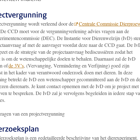
ectvergunning
ectvergunning wordt verleend door de
Centrale Commissie Dierproev
 De CCD moet voor de vergunningverlening advies vragen aan de
erimentencommissie (DEC). De Instantie voor Dierenwelzijn (IvD) ste
ectaanvraag af met de aanvrager voordat deze naar de CCD gaat. De Iv
pzet en de strategie van de projectaanvraag bediscussiëren zodat het
t is om de wetenschappelijke doelen te behalen. Daarnaast zal de IvD
en of
de 3V’s
, (Vervanging, Vermindering en Verfijning) goed zijn
st in het kader van verantwoord onderzoek doen met dieren. In deze
ing betrekt de IvD een wetenschapper gecommitteerd aan de IvD en d
zen dierenarts. Je kunt contact opnemen met de IvD om je project met
ven te bespreken. De IvD zal je vervolgens begeleiden in iedere stap v
es.
ragen van een projectvergunning
rzoeksplan
erzoeksplan is een gedetailleerde beschrijving van het dierexperiment.