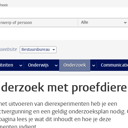
theek
werp of persoon en selecteer categorie
Alle
swebsite
Bestuursbureau
na’s
 pagina’s
iteiten
meer Faciliteiten pagina’s
Onderwijs
meer Onderwijs pagina’s
Onderzoek
meer Onderzoek p
Communicati
derzoek met proefdier
het uitvoeren van dierexperimenten heb je een
ctvergunning en een geldig onderzoeksplan nodig.
pagina lees je wat dit inhoudt en hoe je deze
enten indient.