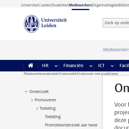
Ga direct naar de inhoud
Universiteit Leiden
Studenten
Medewerkers
Organisatiegids
Biblio
Zoek op onder
Zoekterm
Medewerker
HR
meer HR pagina’s
Financiën
meer Financiën pagi
ICT
meer ICT
Facil
Medewerkerswebsite
Onderzoek
Onderzoek met proefdieren
On
Onderzoek
Promoveren
Voor 
Toelating
proje
Toelating
deze 
Promotieonderzoek aan twee
docum