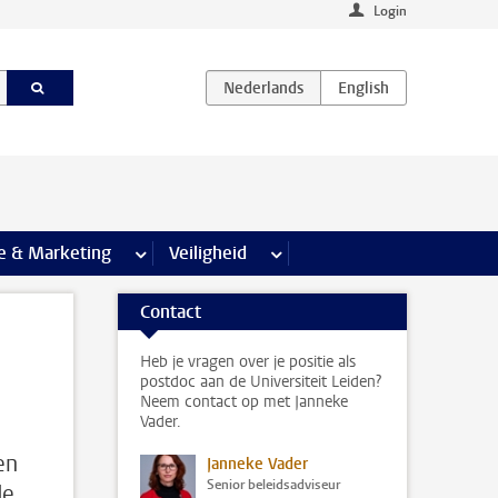
Login
agina’s
e & Marketing
meer Communicatie & Marketing pagina’s
Veiligheid
meer Veiligheid pagina’s
Contact
Heb je vragen over je positie als
postdoc aan de Universiteit Leiden?
Neem contact op met Janneke
Vader.
en
Janneke Vader
Senior beleidsadviseur
de