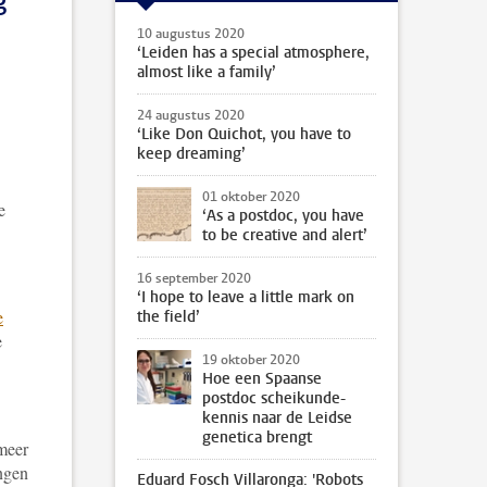
g
10 augustus 2020
‘Leiden has a special atmosphere,
almost like a family’
24 augustus 2020
‘Like Don Quichot, you have to
keep dreaming’
01 oktober 2020
e
‘As a postdoc, you have
to be creative and alert’
16 september 2020
‘I hope to leave a little mark on
e
the field’
e
19 oktober 2020
Hoe een Spaanse
postdoc scheikunde-
kennis naar de Leidse
genetica brengt
 meer
angen
Eduard Fosch Villaronga: 'Robots