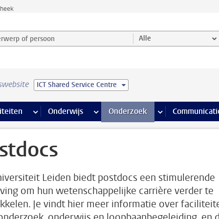
theek
werp of persoon en selecteer categorie
Alle
swebsite
ICT Shared Service Centre
na’s
 pagina’s
iteiten
meer Faciliteiten pagina’s
Onderwijs
meer Onderwijs pagina’s
Onderzoek
meer Onderzoek p
Communicati
stdocs
iversiteit Leiden biedt postdocs een stimulerende
ing om hun wetenschappelijke carrière verder te
kkelen. Je vindt hier meer informatie over faciliteit
onderzoek, onderwijs en loopbaanbegeleiding, en 