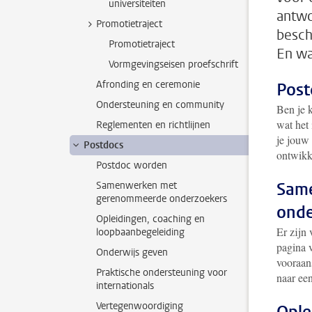
universiteiten
antwo
Promotietraject
besch
Promotietraject
En wa
Vormgevingseisen proefschrift
Afronding en ceremonie
Post
Ondersteuning en community
Ben je k
wat het
Reglementen en richtlijnen
je jouw
Postdocs
ontwikke
Postdoc worden
Sam
Samenwerken met
gerenommeerde onderzoekers
onde
Opleidingen, coaching en
Er zijn 
loopbaanbegeleiding
pagina 
Onderwijs geven
vooraan
Praktische ondersteuning voor
naar een
internationals
Vertegenwoordiging