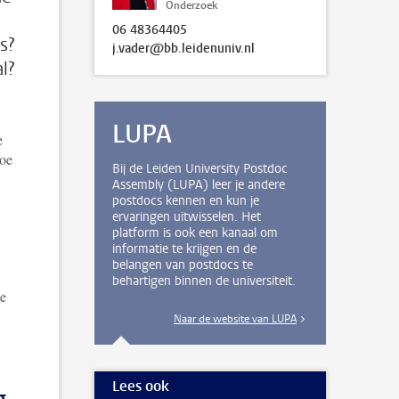
Onderzoek
06 48364405
s?
j.vader@bb.leidenuniv.nl
l?
LUPA
e
hoe
Bij de Leiden University Postdoc
Assembly (LUPA) leer je andere
postdocs kennen en kun je
ervaringen uitwisselen. Het
platform is ook een kanaal om
informatie te krijgen en de
belangen van postdocs te
behartigen binnen de universiteit.
ze
Naar de website van LUPA
Lees ook