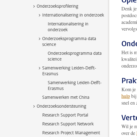
Ople
Onderzoeksprofilering
Denk je
postdoc
Internationalisering in onderzoek
academi
Internationalisering in
vervolgs
onderzoek
Onderzoeksprogramma data
Onde
science
Het is 
Onderzoeksprogramma data
kwalitei
science
onderzo
Samenwerking Leiden-Delft-
Erasmus
Prak
Samenwerking Leiden-Delft-
Erasmus
Kom je 
hulp
bij
Samenwerken met China
snel en
Onderzoeksondersteuning
Research Support Portal
Vert
Research Support Network
Wil je m
over de
Research Project Management