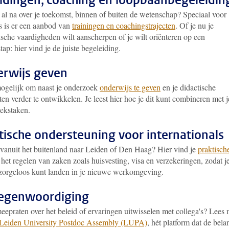
idingen, coaching en loopbaanbegeleidin
 al na over je toekomst, binnen of buiten de wetenschap? Speciaal voor
s is er een aanbod van
trainingen en coachingstrajecten
. Of je nu je
sche vaardigheden wilt aanscherpen of je wilt oriënteren op een
tap: hier vind je de juiste begeleiding.
rwijs geven
mogelijk om naast je onderzoek
onderwijs te geven
en je didactische
ten verder te ontwikkelen. Je leest hier hoe je dit kunt combineren met j
ekstaken.
tische ondersteuning voor internationals
vanuit het buitenland naar Leiden of Den Haag? Hier vind je
praktisch
 het regelen van zaken zoals huisvesting, visa en verzekeringen, zodat j
 zorgeloos kunt landen in je nieuwe werkomgeving.
egenwoordiging
eepraten over het beleid of ervaringen uitwisselen met collega's? Lees
Leiden University Postdoc Assembly (LUPA)
, hét platform dat de bel