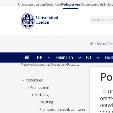
Ga direct naar de inhoud
Universiteit Leiden
Studenten
Medewerkers
Organisatiegids
Biblio
Zoek op onder
Zoekterm
Medewerker
HR
meer HR pagina’s
Financiën
meer Financiën pagi
ICT
meer ICT
Facil
Medewerkerswebsite
Onderzoek
Postdocs
Po
Onderzoek
Promoveren
De Un
Toelating
omgev
Toelating
ontwi
Promotieonderzoek aan twee
voor 