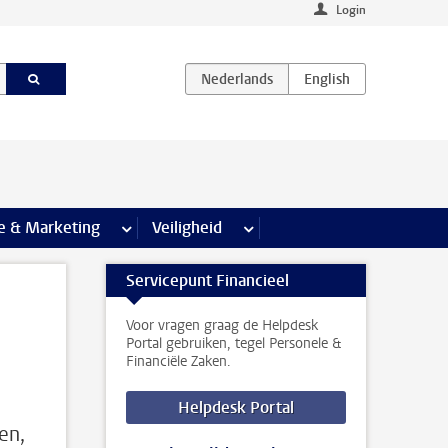
Login
agina’s
e & Marketing
meer Communicatie & Marketing pagina’s
Veiligheid
meer Veiligheid pagina’s
Servicepunt Financieel
Voor vragen graag de Helpdesk
Portal gebruiken, tegel Personele &
Financiële Zaken.
Helpdesk Portal
en,