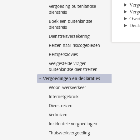
Vergo
Vergoeding buitenlandse
Vergo
dienstreis
Over
Boek een buitenlandse
Decla
dienstreis
Dienstreisverzekering
Reizen naar risicogebieden
Reizigersadvies
Veelgestelde vragen
buitenlandse dienstreizen
Vergoedingen en declaraties
Woon-werkverkeer
Internetgebruik
Dienstreizen
Verhuizen
Incidentele vergoedingen
Thuiswerkvergoeding