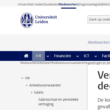
Ga direct naar de inhoud
Universiteit Leiden
Studenten
Medewerkers
Organisatiegids
Biblio
Zoek op onder
Zoekterm
Medewerker
HR
meer HR pagina’s
Financiën
meer Financiën pagi
ICT
meer ICT
Facil
Medewerkerswebsite
HR
Arbeidsvoorwaarden
Vergoedingen en dec
Ve
HR
de
Arbeidsvoorwaarden
Salaris
De ko
Salarisschaal en periodieke
verhoging
geval