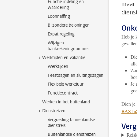
Functie-indeling en -
maar 
waardering
diens
Loonheffing
Bijzondere beloningen
Onko
Expat regeling
Heb je 
Wijzigen
gevallen
bankrekeningnummer
Die
Werktijden en vakantie
afl
Werktijden
Zor
Feestdagen en sluitingsdagen
bon
Je 
Flexibele werkduur
go
Functiecontract
Werken in het buitenland
Dien je
Dienstreizen
BAS InS
Vergoeding binnenlandse
Verg
dienstreis
Buitenlandse dienstreizen
Reis