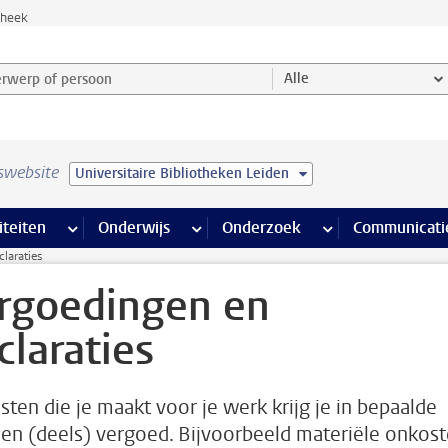
theek
werp of persoon en selecteer categorie
Alle
swebsite
Universitaire Bibliotheken Leiden
na’s
 pagina’s
iteiten
meer Faciliteiten pagina’s
Onderwijs
meer Onderwijs pagina’s
Onderzoek
meer Onderzoek p
Communicati
laraties
rgoedingen en
claraties
sten die je maakt voor je werk krijg je in bepaalde
len (deels) vergoed. Bijvoorbeeld materiële onkost