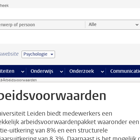
theek
werp of persoon en selecteer categorie
Alle
swebsite
Psychologie
na’s
 pagina’s
iteiten
meer Faciliteiten pagina’s
Onderwijs
meer Onderwijs pagina’s
Onderzoek
meer Onderzoek p
Communicati
n
Arbeidsvoorwaarden
beidsvoorwaarden
iversiteit Leiden biedt medewerkers een
ekkelijk arbeidsvoorwaardenpakket waaronder een
tie-uitkering van 8% en een structurele
jaarsuitkering van 8,3%. Daarnaast is het mogelijk