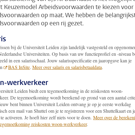
et Keuzemodel Arbeidsvoorwaarden te kiezen voor
dsvoorwaarden op maat. We hebben de belangrijks
dsvoorwaarden op een rij gezet.
is
issen bij de Universiteit Leiden zijn landelijk vastgesteld en opgenome
Nederlandse Universiteiten. Op basis van uw functieprofiel en -niveau 
eeld in een salarisschaal. Jouw salarisspecificatie en jaaropgave kan je
in
BAS InSite
.
Meer over salaris en salarisbetaaldata
.
n-werkverkeer
ersiteit Leiden biedt een tegemoetkoming in de reiskosten woon-
keer. De tegemoetkoming wordt berekend op grond van een aantal crite
nieuw bent binnen Universiteit Leiden ontvang je op je eerste werkdag
sch een mail van Shuttel om je te registreren voor een Shuttelkaart en j
te activeren. Je hoeft hier zelf niets voor te doen.
Meer over de bereken
tegemoetkoming reiskosten woon-werkverkeer
.