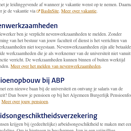
met je leidinggevende af wanneer je vakantie wenst op te nemen. Daarn
er je de vakantie via
BasInSite
.
Meer over vakantie
.
enwerkzaamheden
ewerker ben je verplicht nevenwerkzaamheden te melden. Zonder
ing van het bestuur van jouw faculteit of dienst is het verrichten van
rkzaamheden niet toegestaan. Nevenwerkzaamheden zijn alle betaalde
lde werkzaamheden die je als werknemer van de universiteit niet vanuit
nctie verricht. De werkzaamheden kunnen binnen of buiten werktijd
inden.
Meer over het melden van nevenwerkzaamheden
.
ioenopbouw bij ABP
 met een nieuwe baan bij de universiteit en ontvang je salaris van de
iteit? Dan bouw je pensioen op bij het Algemeen Burgerlijk Pensioenf
.
Meer over jouw pensioen
.
idsongeschiktheidsverzekering
nsen krijgen bij (gedeeltelijke) arbeidsongeschiktheid te maken met ee
sdaling. Om je hiertegen te beschermen, kun je een vrijwillige