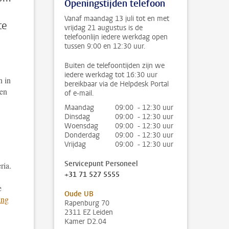
Openingstijden telefoon
Vanaf maandag 13 juli tot en met
te
vrijdag 21 augustus is de
telefoonlijn iedere werkdag open
tussen 9:00 en 12:30 uur.
Buiten de telefoontijden zijn we
iedere werkdag tot 16:30 uur
n in
bereikbaar via de Helpdesk Portal
ben
of e-mail.
Maandag
09:00 - 12:30 uur
Dinsdag
09:00 - 12:30 uur
Woensdag
09:00 - 12:30 uur
Donderdag
09:00 - 12:30 uur
Vrijdag
09:00 - 12:30 uur
Servicepunt Personeel
ria.
+31 71 527 5555
e
Oude UB
ing
Rapenburg 70
2311 EZ Leiden
Kamer D2.04