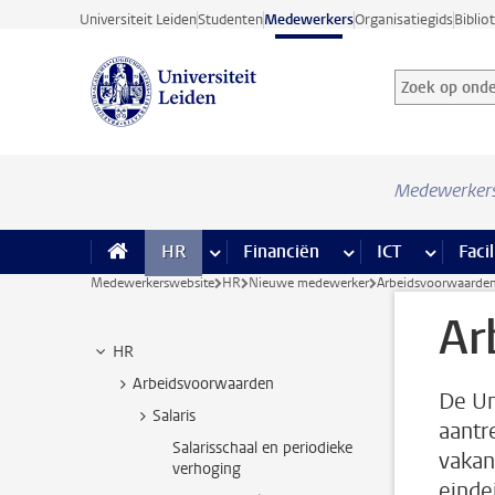
Ga direct naar de inhoud
Universiteit Leiden
Studenten
Medewerkers
Organisatiegids
Biblio
Zoek op onder
Zoekterm
Medewerker
HR
meer HR pagina’s
Financiën
meer Financiën pagi
ICT
meer ICT
Facil
Medewerkerswebsite
HR
Nieuwe medewerker
Arbeidsvoorwaarde
Ar
HR
Arbeidsvoorwaarden
De Un
Salaris
aantr
Salarisschaal en periodieke
vakan
verhoging
einde