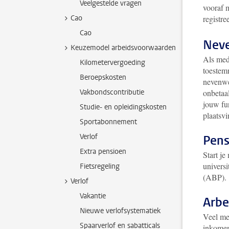
Veelgestelde vragen
vooraf 
Cao
registre
Cao
Nev
Keuzemodel arbeidsvoorwaarden
Als med
Kilometervergoeding
toestemm
Beroepskosten
nevenwe
Vakbondscontributie
onbetaa
jouw fu
Studie- en opleidingskosten
plaatsv
Sportabonnement
Verlof
Pens
Extra pensioen
Start je
univers
Fietsregeling
(ABP)
Verlof
Vakantie
Arbe
Nieuwe verlofsystematiek
Veel me
Spaarverlof en sabatticals
inkomen