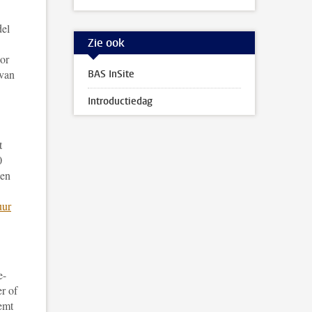
del
Zie ook
or
 van
BAS InSite
Introductiedag
t
0
 en
uur
e-
er of
temt