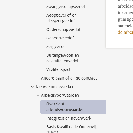
arbeidso
Zwangerschapsverlof
inkomen
Adoptieverlof en
gunstig
pleegzorgverlof
aanmeldt
Ouderschapsverlof
de arbe
Geboorteverlof
Zorgverlof
Buitengewoon en
calamiteitenverlof
Vitaliteitspact
Andere baan of einde contract
Nieuwe medewerker
Arbeidsvoorwaarden
Overzicht
arbeidsvoorwaarden
Integriteit en nevenwerk
Basis Kwalificatie Onderwijs
(BKO)