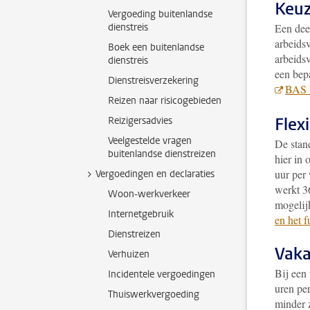
Keuz
Vergoeding buitenlandse
dienstreis
Een dee
arbeids
Boek een buitenlandse
arbeids
dienstreis
een bep
Dienstreisverzekering
BAS I
Reizen naar risicogebieden
Flex
Reizigersadvies
Veelgestelde vragen
De stand
buitenlandse dienstreizen
hier in
uur per 
Vergoedingen en declaraties
werkt 3
Woon-werkverkeer
mogelijk
Internetgebruik
en het f
Dienstreizen
Vaka
Verhuizen
Bij een 
Incidentele vergoedingen
uren per
Thuiswerkvergoeding
minder 