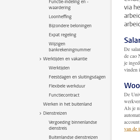
Functie-indeling en -
via h
waardering
arbei
Loonheffing
arbei
Bijzondere beloningen
Expat regeling
Salar
Wijzigen
De salar
bankrekeningnummer
de cao 
Werktijden en vakantie
je inged
Werktijden
vinden 
Feestdagen en sluitingsdagen
Woo
Flexibele werkduur
De Univ
Functiecontract
werkver
Werken in het buitenland
Als je 
Dienstreizen
automati
account 
Vergoeding binnenlandse
dienstreis
van de 
Buitenlandse dienstreizen