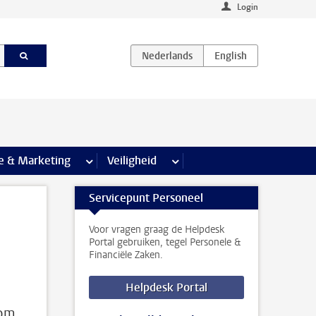
Login
agina’s
e & Marketing
meer Communicatie & Marketing pagina’s
Veiligheid
meer Veiligheid pagina’s
Servicepunt Personeel
Voor vragen graag de Helpdesk
Portal gebruiken, tegel Personele &
Financiële Zaken.
Helpdesk Portal
 om