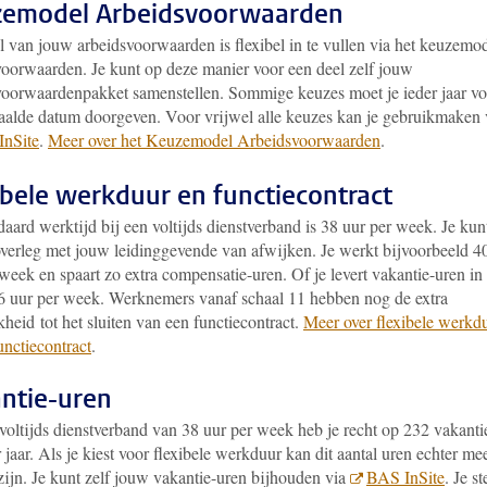
emodel Arbeidsvoorwaarden
l van jouw arbeidsvoorwaarden is flexibel in te vullen via het keuzemo
voorwaarden. Je kunt op deze manier voor een deel zelf jouw
voorwaardenpakket samenstellen. Sommige keuzes moet je ieder jaar vo
aalde datum doorgeven. Voor vrijwel alle keuzes kan je gebruikmaken
nSite
.
Meer over het Keuzemodel Arbeidsvoorwaarden
.
ibele werkduur en functiecontract
aard werktijd bij een voltijds dienstverband is 38 uur per week. Je kun
 overleg met jouw leidinggevende van afwijken. Je werkt bijvoorbeeld 4
week en spaart zo extra compensatie-uren. Of je levert vakantie-uren in
6 uur per week. Werknemers vanaf schaal 11 hebben nog de extra
heid tot het sluiten van een functiecontract.
Meer over flexibele werkd
unctiecontract
.
ntie-uren
voltijds dienstverband van 38 uur per week heb je recht op 232 vakanti
 jaar. Als je kiest voor flexibele werkduur kan dit aantal uren echter me
zijn. Je kunt zelf jouw vakantie-uren bijhouden via
BAS InSite
.
Je s