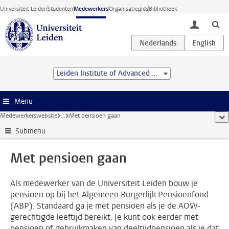
Ga direct naar de inhoud
Universiteit Leiden
Studenten
Medewerkers
Organisatiegids
Bibliotheek
toggle lo
Leiden Institute of Advanced Computer Science (LIACS)
Menu
Medewerkerswebsite
...
Met pensioen gaan
too
Submenu
Met pensioen gaan
Als medewerker van de Universiteit Leiden bouw je
pensioen op bij het Algemeen Burgerlijk Pensioenfond
(ABP). Standaard ga je met pensioen als je de AOW-
gerechtigde leeftijd bereikt. Je kunt ook eerder met
pensioen of gebruikmaken van deeltijdpensioen als je dat