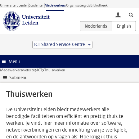
Ga direct naar de inhoud
Universiteit Leiden
Studenten
Medewerkers
Organisatiegids
Bibliotheek
toggle lo
ICT Shared Service Centre
Menu
Medewerkerswebsite
ICT
Thuiswerken
Submenu
Thuiswerken
De Universiteit Leiden biedt medewerkers alle
benodigde faciliteiten om efficiënt en prettig thuis te
werken. Je vindt hier meer informatie over software,
netwerkverbindingen en de inrichting van je werkplek,
en de antwoorden op vragen als: Hoe krijg ik thuis