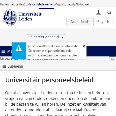
Ga direct naar de inhoud
Universiteit Leiden
Studenten
Medewerkers
Organisatiegids
Bibliotheek
toggle lo
Selecteer eenheid
Je ziet nu alleen algemene informatie.
Selecteer je organisatie om ook
Menu
informatie te zien over jouw faculteit.
Medewerkerswebsite
...
Universitair personeelsbeleid
too
Submenu
Universitair personeelsbeleid
Om als Universiteit Leiden tot de top te blijven behoren,
vragen we van onderzoekers en docenten de ambitie om
bij de besten te willen horen. De inzet en kwaliteit van
de ondersteunende staf is daarbij cruciaal. Daarom
stimuleren wij alle medewerkers om zich te blijven