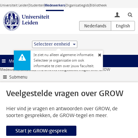
Ga direct naar de inhoud
Universiteit Leiden
Studenten
Medewerkers
Organisatiegids
Bibliotheek
toggle lo
Selecteer eenheid
Je ziet nu alleen algemene informatie.
Selecteer je organisatie om ook
Menu
informatie te zien over jouw faculteit.
Medewerkerswebsite
HR
GROW
Veelgestelde vragen over GROW
Submenu
Veelgestelde vragen over GROW
Hier vind je vragen en antwoorden over GROW, de
soorten gesprekken, de GROW-tegel en meer.
Start je GROW-gesprek