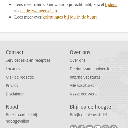
Lees meer over zaken waarop je recht hebt, zowel
tijdens
als
na de zwangerschap
.
Lees meer over
kolfruimtes bij jou in de buurt
.
Contact
Over ons
Servicedesks en recepties
Over ons
Locaties
De duurzame universiteit
Mail de redactie
Interne vacatures
Privacy
Alle vacatures
Disclaimer
Naast het werk
Nood
Blijf op de hoogte
Bereikbaarheid bij
Bekijk de nieuwsbrief
noodgevallen
Volg ons op bluesky
Volg ons op facebook
Volg ons op youtub
Volg ons op li
Volg ons o
Volg 