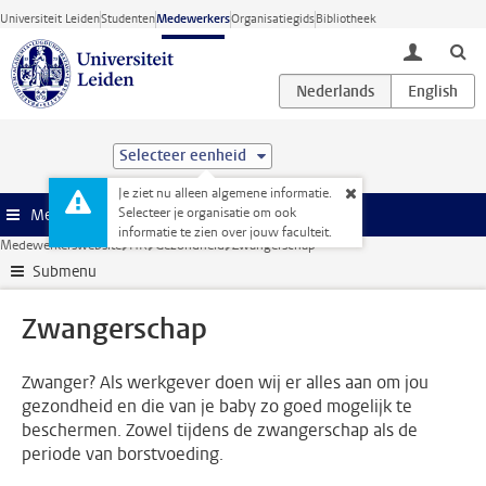
Ga direct naar de inhoud
Universiteit Leiden
Studenten
Medewerkers
Organisatiegids
Bibliotheek
toggle lo
Selecteer eenheid
Je ziet nu alleen algemene informatie.
Selecteer je organisatie om ook
Menu
informatie te zien over jouw faculteit.
Medewerkerswebsite
HR
Gezondheid
Zwangerschap
Submenu
Zwangerschap
Zwanger? Als werkgever doen wij er alles aan om jou
gezondheid en die van je baby zo goed mogelijk te
beschermen. Zowel tijdens de zwangerschap als de
periode van borstvoeding.